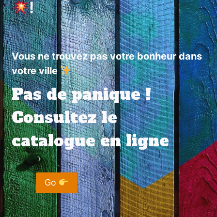
!
Vous ne trouvez pas votre bonheur dans
votre ville
Pas de panique !
Consultez le
catalogue en ligne
Go