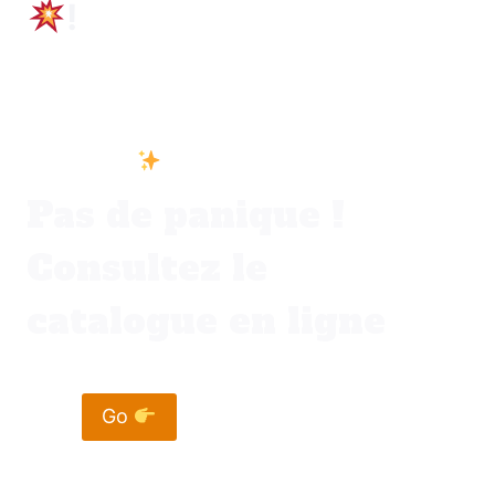
!
Vous ne trouvez pas votre bonheur dans
votre ville
Pas de panique !
Consultez le
catalogue en ligne
Go