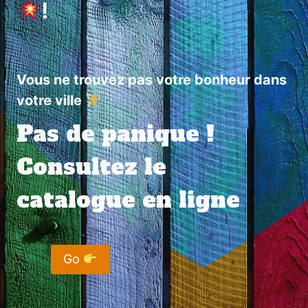
!
Vous ne trouvez pas votre bonheur dans
votre ville
Pas de panique !
Consultez le
catalogue en ligne
Go