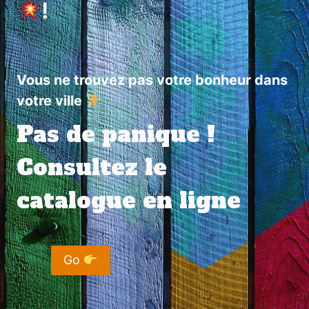
!
Vous ne trouvez pas votre bonheur dans
votre ville
Pas de panique !
Consultez le
catalogue en ligne
Go