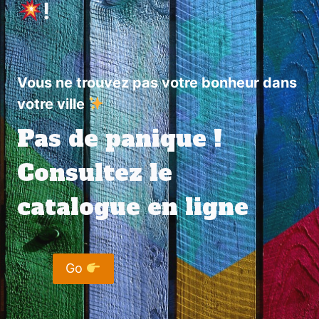
!
Vous ne trouvez pas votre bonheur dans
votre ville
Pas de panique !
Consultez le
catalogue en ligne
Go