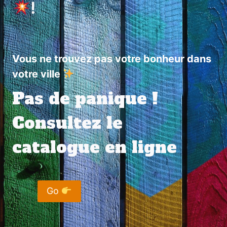
!
Vous ne trouvez pas votre bonheur dans
votre ville
Pas de panique !
Consultez le
catalogue en ligne
Go