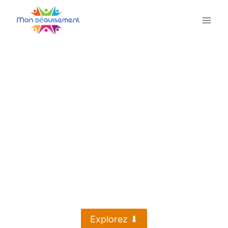
Aller
au
contenu
®️ Mon
déguisemen
t.fr
Grenoble
Explorez ⬇