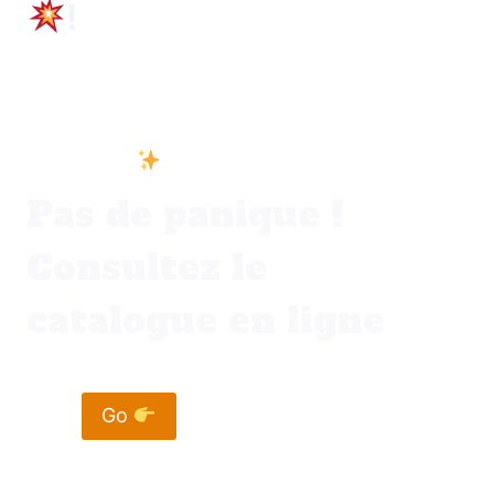
!
Vous ne trouvez pas votre bonheur dans
votre ville
Pas de panique !
Consultez le
catalogue en ligne
Go