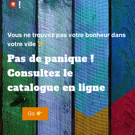
!
Vous ne trouvez pas votre bonheur dans
votre ville
Pas de panique !
Consultez le
catalogue en ligne
Go