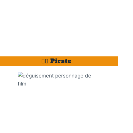
🏴‍☠️ Pirate