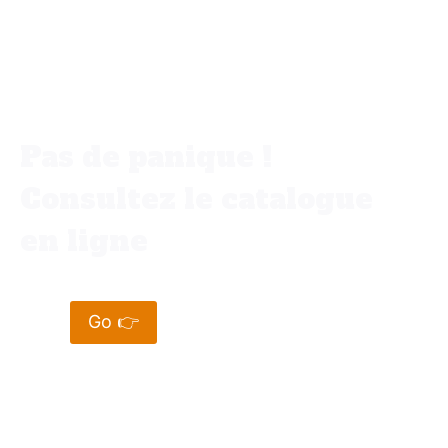
Vous ne trouvez pas votre bonheur
dans votre ville ✨
Pas de panique !
Consultez le catalogue
en ligne
Go 👉