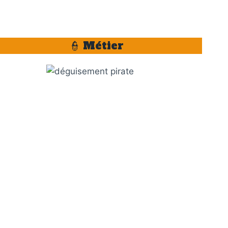
👮 Métier