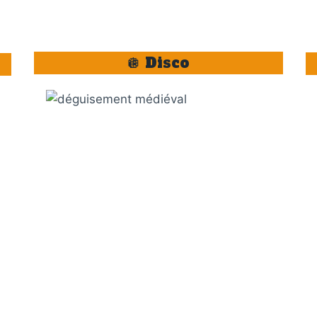
🪩 Disco