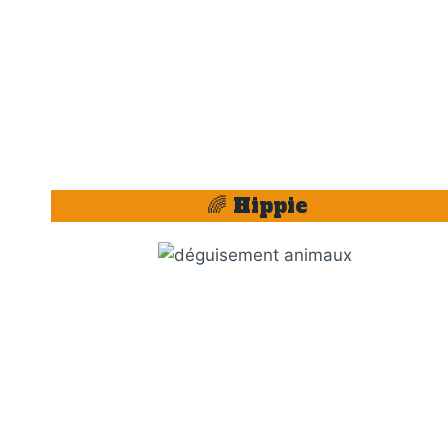
🌈 Hippie