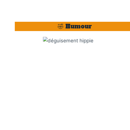
🤣 Humour