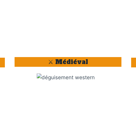
⚔️ Médiéval