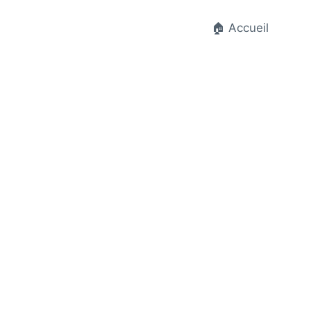
🏠 Accueil
t.fr