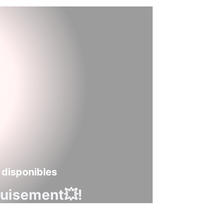
 disponibles
guisement💥!