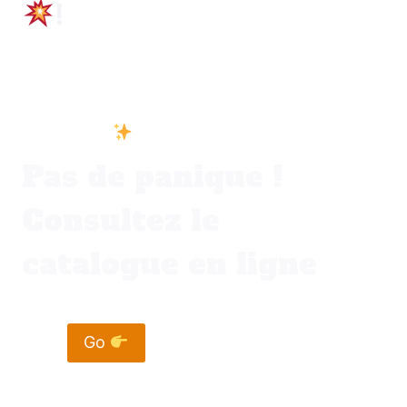
!
Vous ne trouvez pas votre bonheur dans
votre ville
Pas de panique !
Consultez le
catalogue en ligne
Go