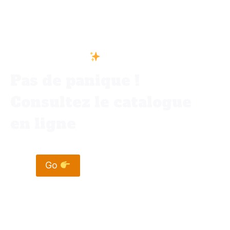
Vous ne trouvez pas votre bonheur
dans votre ville
Pas de panique !
Consultez le catalogue
en ligne
Go