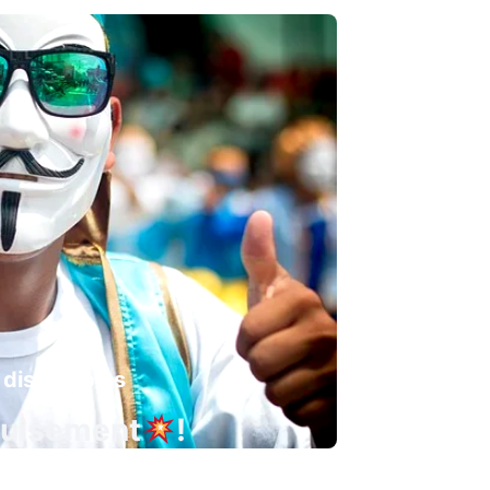
 disponibles
guisement
!