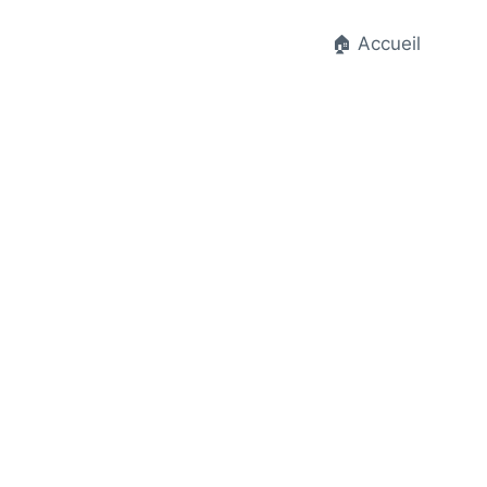
🏠 Accueil
t.fr