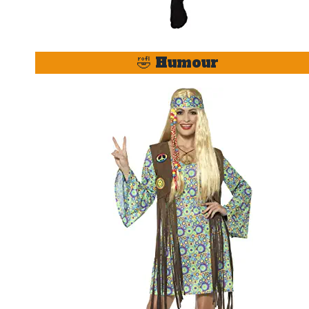
🤣 Humour