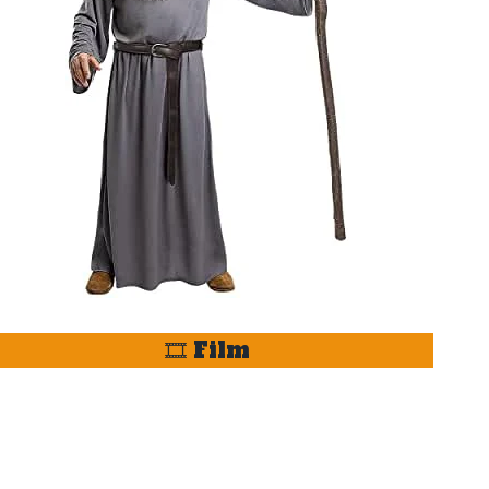
🎞️ Film