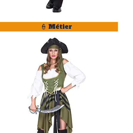
👮 Métier