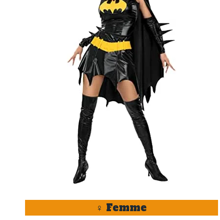
♀️
Femme