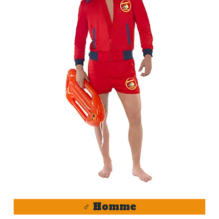
♂️
Homme