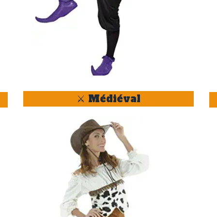
⚔️ Médiéval