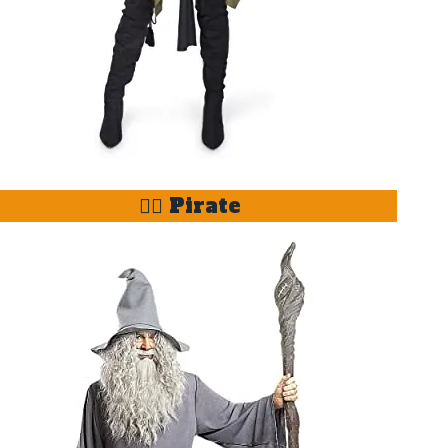
🏴‍☠️ Pirate