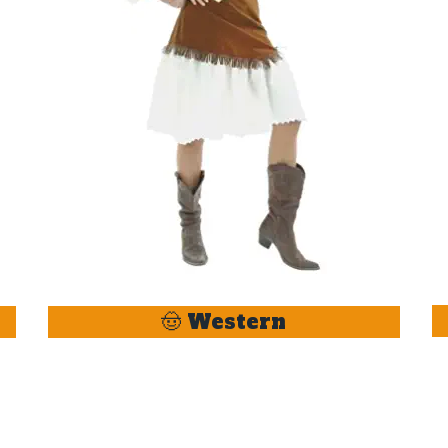
🤠 Western