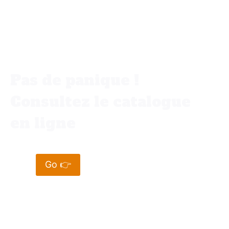
Vous ne trouvez pas votre bonheur
dans votre ville ✨
Pas de panique !
Consultez le catalogue
en ligne
Go 👉