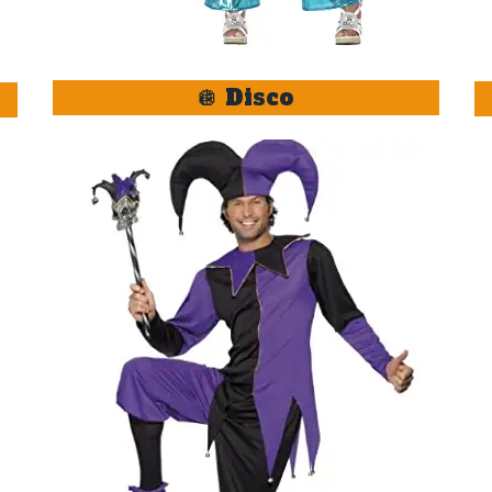
🪩 Disco