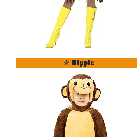
🌈 Hippie