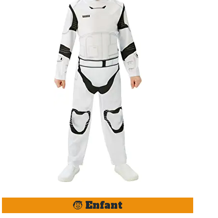
🧒 Enfant