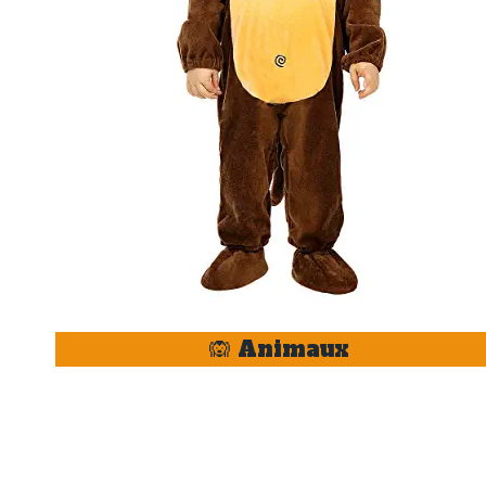
🙉 Animaux