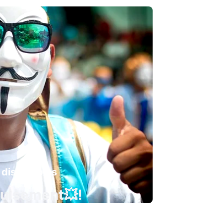
 disponibles
guisement💥!