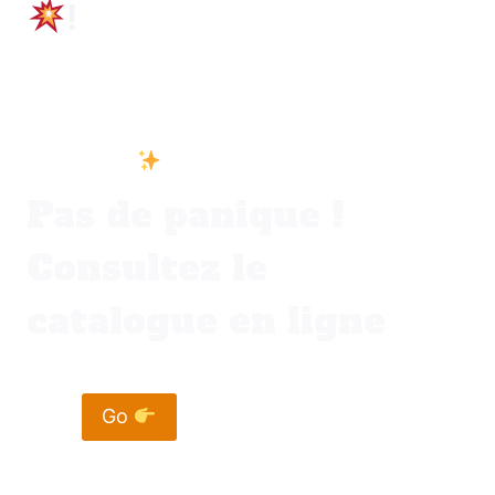
!
Vous ne trouvez pas votre bonheur dans
votre ville
Pas de panique !
Consultez le
catalogue en ligne
Go