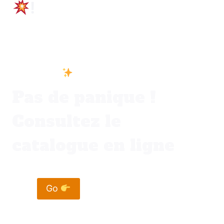
!
Vous ne trouvez pas votre bonheur dans
votre ville
Pas de panique !
Consultez le
catalogue en ligne
Go