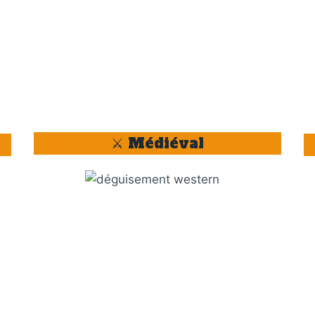
⚔️ Médiéval