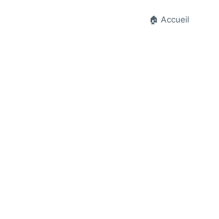
🏠 Accueil
t.fr