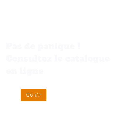
Vous ne trouvez pas votre bonheur
dans votre ville ✨
Pas de panique !
Consultez le catalogue
en ligne
Go 👉