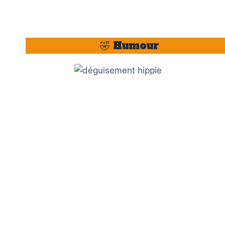
🤣 Humour