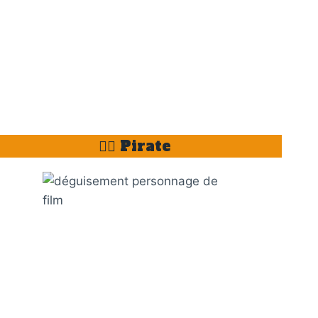
🏴‍☠️ Pirate