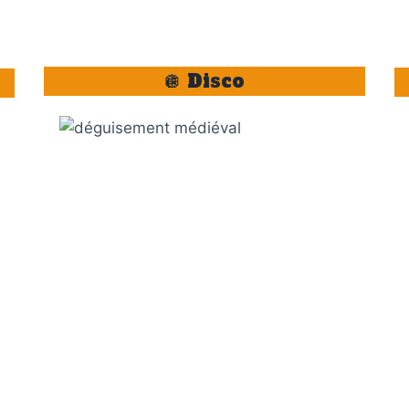
🪩 Disco