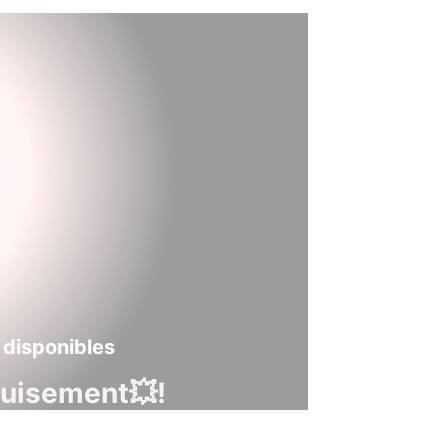
 disponibles
guisement💥!