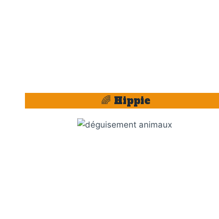
🌈 Hippie