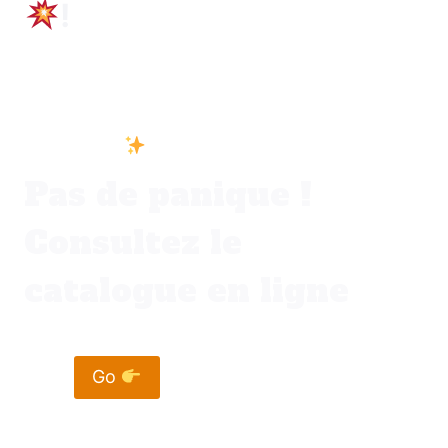
!
Vous ne trouvez pas votre bonheur dans
votre ville
Pas de panique !
Consultez le
catalogue en ligne
Go