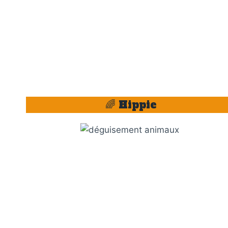
🌈 Hippie