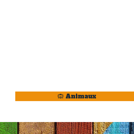
🙉 Animaux