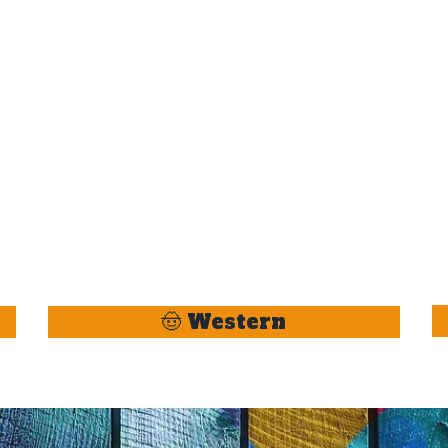
🤠 Western