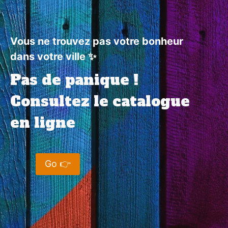
Vous ne trouvez pas votre bonheur
dans votre ville ✨
Pas de panique !
Consultez le catalogue
en ligne
Go 👉