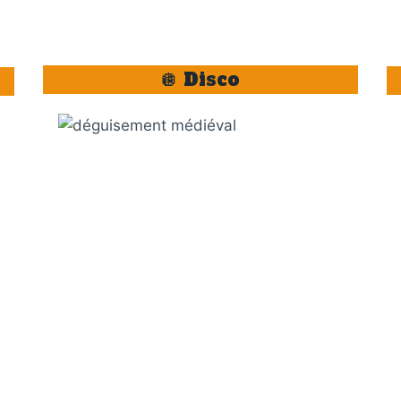
🪩 Disco