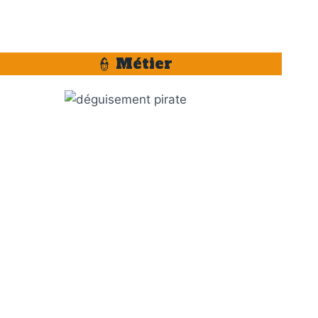
👮 Métier