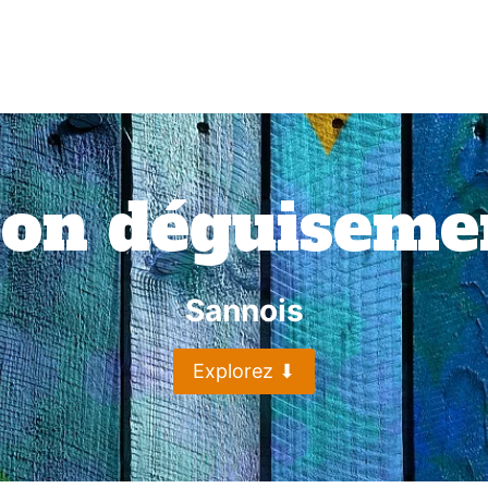
Mon déguisemen
Sannois
Explorez ⬇