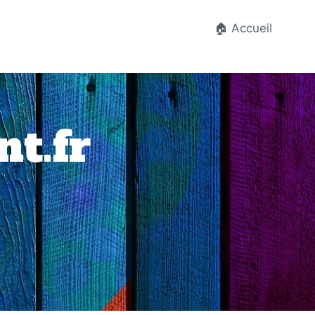
🏠 Accueil
t.fr