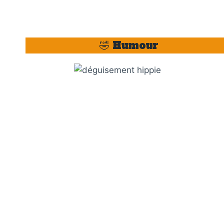
🤣 Humour