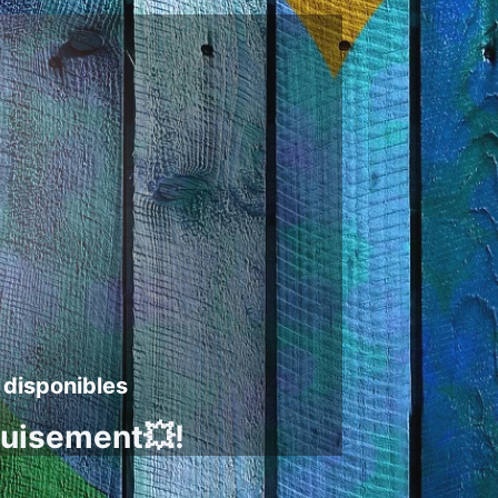
 disponibles
guisement💥!