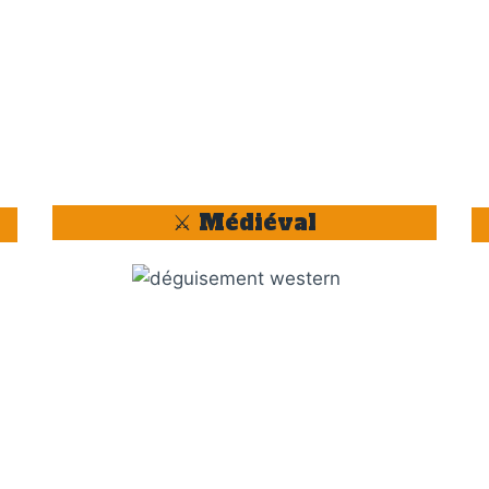
⚔️ Médiéval