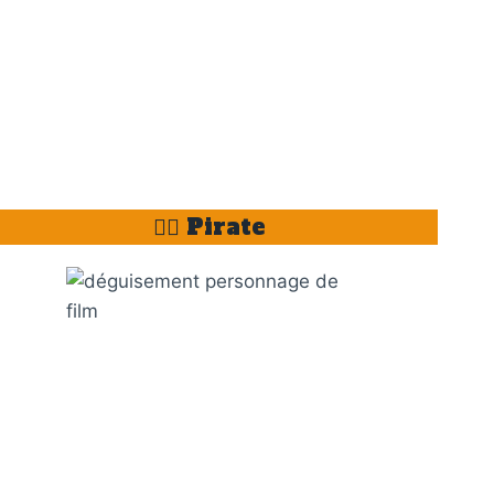
🏴‍☠️ Pirate