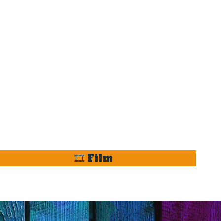
🎞️ Film