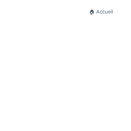
🏠 Accueil
t.fr