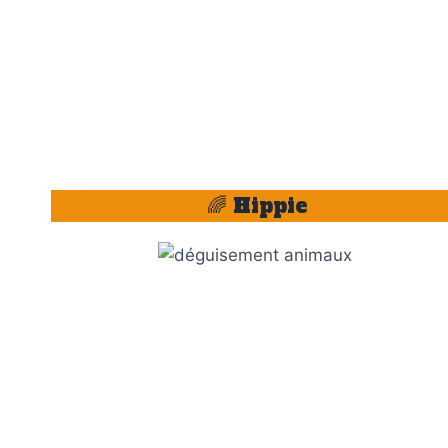
🌈 Hippie