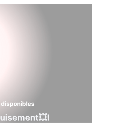
 disponibles
guisement💥!