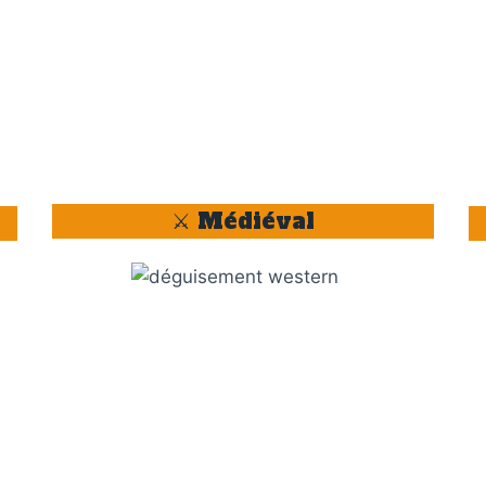
⚔️ Médiéval