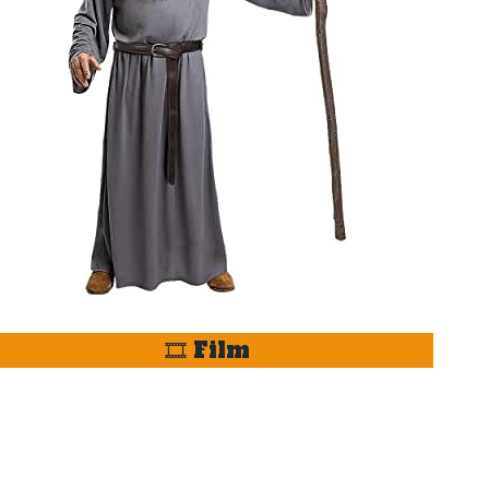
🎞️ Film