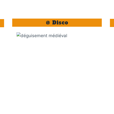
🪩 Disco