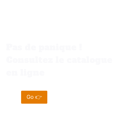
Vous ne trouvez pas votre bonheur
dans votre ville ✨
Pas de panique !
Consultez le catalogue
en ligne
Go 👉