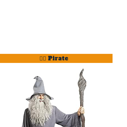
🏴‍☠️ Pirate