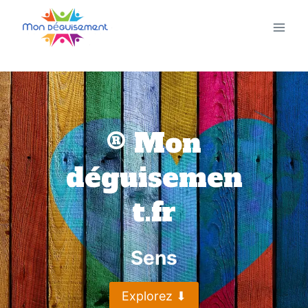
Aller
au
contenu
®️ Mon
déguisemen
t.fr
Sens
Explorez ⬇