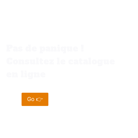
Vous ne trouvez pas votre bonheur
dans votre ville ✨
Pas de panique !
Consultez le catalogue
en ligne
Go 👉