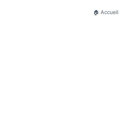
🏠 Accueil
t.fr