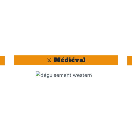
⚔️ Médiéval