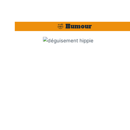
🤣 Humour