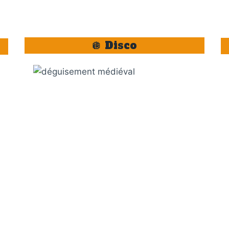
🪩 Disco