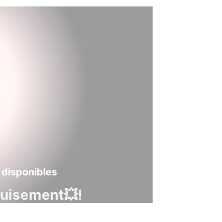
 disponibles
guisement💥!