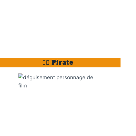
🏴‍☠️ Pirate