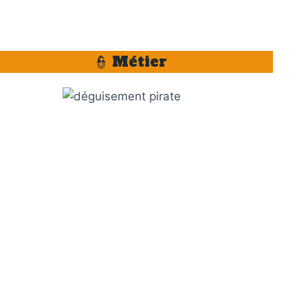
👮 Métier