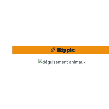
🌈 Hippie